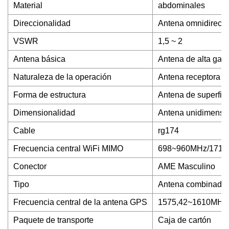
Material
abdominales
Direccionalidad
Antena omnidirecci
VSWR
1,5 ~ 2
Antena básica
Antena de alta gan
Naturaleza de la operación
Antena receptora
Forma de estructura
Antena de superfici
Dimensionalidad
Antena unidimensi
Cable
rg174
Frecuencia central WiFi MIMO
698~960MHz/1710
Conector
AME Masculino
Tipo
Antena combinada
Frecuencia central de la antena GPS
1575,42~1610MHz
Paquete de transporte
Caja de cartón