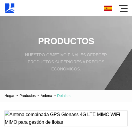
PRODUCTOS
NUESTRO OBJETIVO FINAL ES OFRECER
PRODUCTOS SUPERIORES A PRECIOS
ECONÓMICOS.
Hogar
>
Productos
>
Antena
>
Detalles