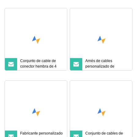
eléctrico de 50 ohmios
con conector de
abrazadera de ángulo
recto macho BNC
Conector de engarzado
macho tipo N
Conjunto de cable de
Arnés de cables
conector hembra de 4
personalizado de
pines
conjuntos de cables con
soporte de relé Ipc620
Fabricante 1 año de
garantía en Dongguan
Fabricante personalizado
Conjunto de cables de