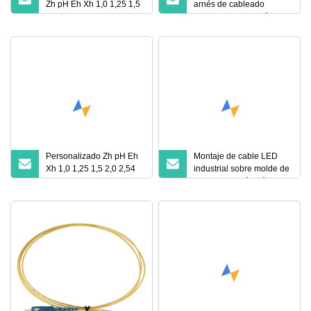
Zh pH Eh Xh 1,0 1,25 1,5
arnés de cableado
2,0 2,54 mm de paso 2 3
personalizado de fábrica
4 5 6 pines eléctricos
OEM de China
automotrices
personalizados Jst Molex
Tyco Conjunto de cables
terminales de mazo de
cables
Personalizado Zh pH Eh
Montaje de cable LED
Xh 1,0 1,25 1,5 2,0 2,54
industrial sobre molde de
mm de paso 2 3 4 5 6
personalización básica
Conector de clavija Jst
eléctrico personalizado
Molex Conjunto de cable
de terminal de mazo de
cables