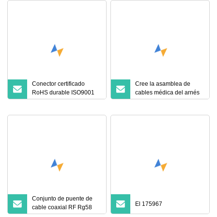
Conector certificado
Cree la asamblea de
RoHS durable ISO9001
cables médica del arnés
SMA Conector RF para la
de cables del equipo
nueva industria
doméstico de la máquina
energética
industrial para requisitos
particulares
Conjunto de puente de
El 175967
cable coaxial RF Rg58
resistente al agua