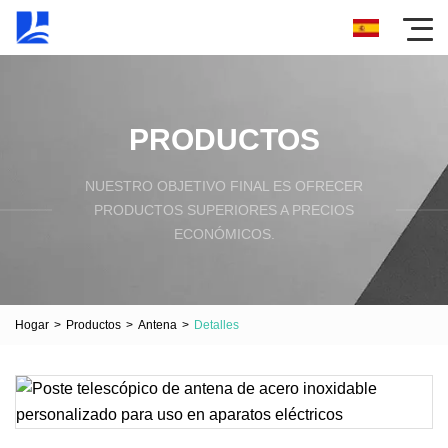
PRODUCTOS
NUESTRO OBJETIVO FINAL ES OFRECER
PRODUCTOS SUPERIORES A PRECIOS
ECONÓMICOS.
Hogar
>
Productos
>
Antena
>
Detalles