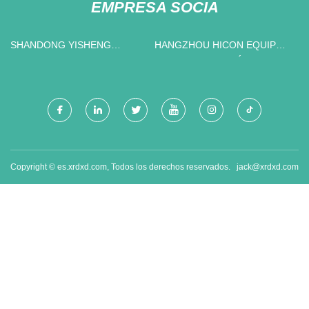
EMPRESA SOCIA
SHANDONG YISHENG
HANGZHOU HICON EQUIPOS
NUEVOS MATERIALES DE
DE REFRIGERACIÓN CO.,
CONSTRUCCIÓN CO., LTD.
LTD.
Copyright © es.xrdxd.com, Todos los derechos reservados.
jack@xrdxd.com