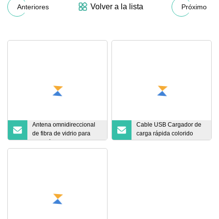
Volver a la lista
Anteriores
Próximo
Antena omnidireccional
Cable USB Cargador de
de fibra de vidrio para
carga rápida colorido
estación Base 4G,
para datos de
resistente al agua, para
sincronización de
lectura de medidores
teléfonos móviles
inalámbricos/medidor de
agua subterráneo