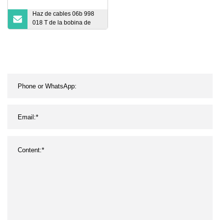
Haz de cables 06b 998
018 T de la bobina de
encendido de VW Audi A4
Tt Quattro Beetle Jetta
Golf Passat 1.8L