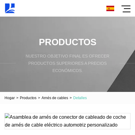
PRODUCTOS
NUESTRO OBJETIVO FINAL ES OFRECER
PRODUCTOS SUPERIORES A PRECIOS
ECONÓMICOS.
Hogar
>
Productos
>
Arnés de cables
>
Detalles