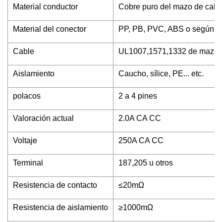
Material conductor
Cobre puro del mazo de cabl
Material del conector
PP, PB, PVC, ABS o según 
Cable
UL1007,1571,1332 de mazo 
Aislamiento
Caucho, sílice, PE... etc.
polacos
2 a 4 pines
Valoración actual
2.0A CA CC
Voltaje
250A CA CC
Terminal
187,205 u otros
Resistencia de contacto
≤20mΩ
Resistencia de aislamiento
≥1000mΩ