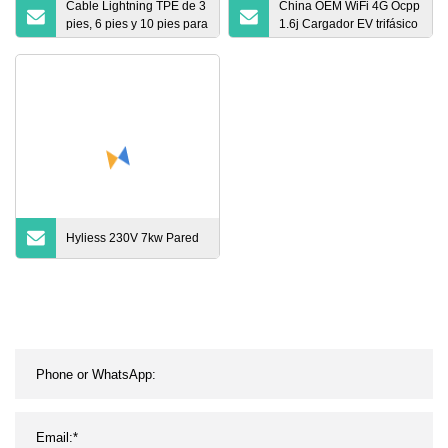
Cable Lightning TPE de 3
China OEM WiFi 4G Ocpp
pies, 6 pies y 10 pies para
1.6j Cargador EV trifásico
iPhone, iPad, Cable USB,
22kw de pared
Cable de cargador de
teléfono, Cable USB C de
datos para iPhone, Cable
de cargador, accesorios
para teléfono
Hyliess 230V 7kw Pared