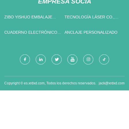
EMPRESA SOCIA
ZIBO YISHUO EMBALAJE
TECNOLOGÍA LÁSER CO.,
PRODUCTOS CO., LTD.
LTD. DE WUHAN YUCHANG
CUADERNO ELECTRÓNICO
ANCLAJE PERSONALIZADO
ESCRITO A MANO
Copyright © es.xrdxd.com, Todos los derechos reservados.
jack@xrdxd.com