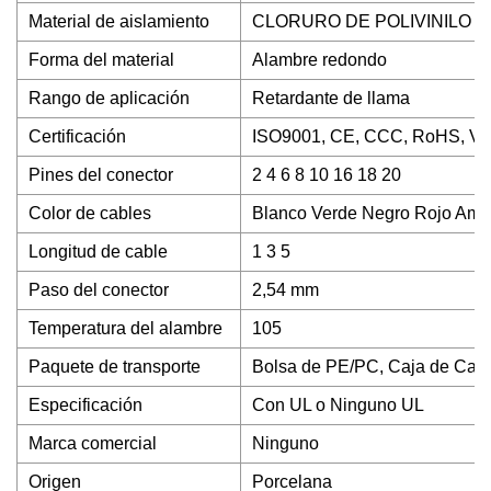
Material de aislamiento
CLORURO DE POLIVINILO
Forma del material
Alambre redondo
Rango de aplicación
Retardante de llama
Certificación
ISO9001, CE, CCC, RoHS, V
Pines del conector
2 4 6 8 10 16 18 20
Color de cables
Blanco Verde Negro Rojo Amar
Longitud de cable
1 3 5
Paso del conector
2,54 mm
Temperatura del alambre
105
Paquete de transporte
Bolsa de PE/PC, Caja de Cartó
Especificación
Con UL o Ninguno UL
Marca comercial
Ninguno
Origen
Porcelana