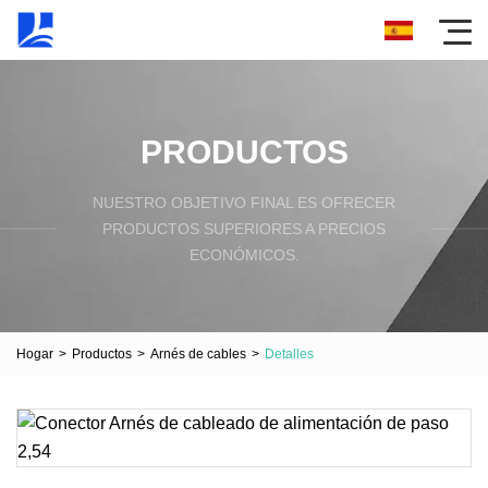
PRODUCTOS
NUESTRO OBJETIVO FINAL ES OFRECER
PRODUCTOS SUPERIORES A PRECIOS
ECONÓMICOS.
Hogar
>
Productos
>
Arnés de cables
>
Detalles