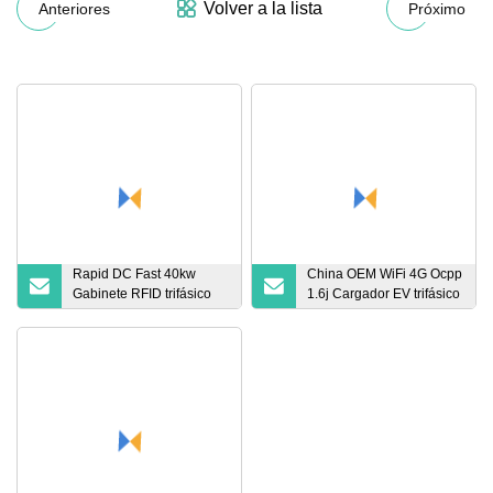
Volver a la lista
Anteriores
Próximo
Rapid DC Fast 40kw
China OEM WiFi 4G Ocpp
Gabinete RFID trifásico
1.6j Cargador EV trifásico
Chademo CCS Ocpp Bus
22kw de pared
de montaje en pared
Estación de carga EV
Cargador EV con tarjeta
de crédito CE
Personalización básica