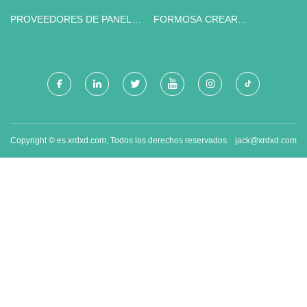
PROVEEDORES DE PANELES
FORMOSA CREAR
LED SMD PARA EXTERIORES
HERRAMIENTAS CO.,
CHINA
LIMITADO.
Copyright © es.xrdxd.com, Todos los derechos reservados.
jack@xrdxd.com