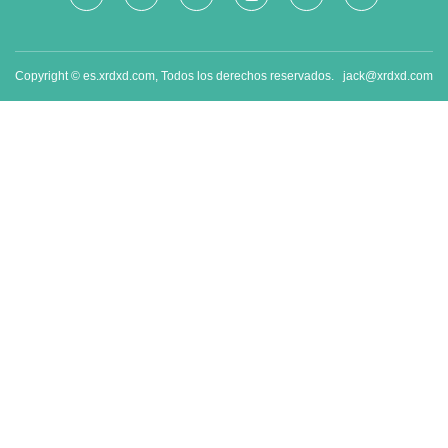
Copyright © es.xrdxd.com, Todos los derechos reservados.
jack@xrdxd.com