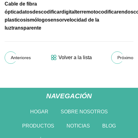
Cable de fibra
óptica
datos
descodificar
digital
terremoto
codificar
endosco
plastico
sismólogo
sensor
velocidad de la
luz
transparente
Volver a la lista
Anteriores
Próximo
NAVEGACIÓN
HOGAR
SOBRE NOSOTROS
PRODUCTOS
NOTICIAS
BLOG