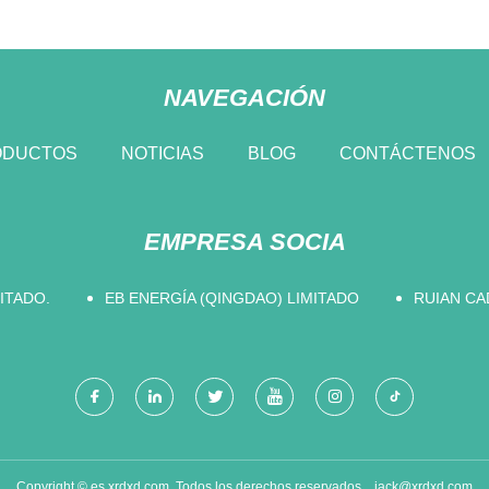
NAVEGACIÓN
ODUCTOS
NOTICIAS
BLOG
CONTÁCTENOS
EMPRESA SOCIA
MITADO.
EB ENERGÍA (QINGDAO) LIMITADO
RUIAN CA
Copyright © es.xrdxd.com, Todos los derechos reservados.
jack@xrdxd.com