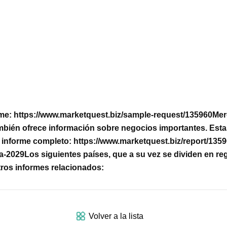
orme: https://www.marketquest.biz/sample-request/135960
Mer
bién ofrece información sobre negocios importantes. Esta
el informe completo: https://www.marketquest.biz/report/135
a-2029
Los siguientes países, que a su vez se dividen en reg
ros informes relacionados:
Volver a la lista